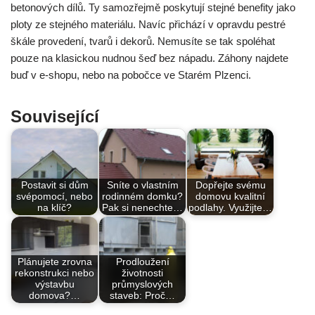
betonových dílů. Ty samozřejmě poskytují stejné benefity jako
ploty ze stejného materiálu. Navíc přichází v opravdu pestré
škále provedení, tvarů i dekorů. Nemusíte se tak spoléhat
pouze na klasickou nudnou šeď bez nápadu. Záhony najdete
buď v e-shopu, nebo na pobočce ve Starém Plzenci.
Související
Postavit si dům
Sníte o vlastním
Dopřejte svému
svépomocí, nebo
rodinném domku?
domovu kvalitní
na klíč?
Pak si nenechte…
podlahy. Využijte…
Plánujete zrovna
Prodloužení
rekonstrukci nebo
životnosti
výstavbu
průmyslových
domova?…
staveb: Proč…