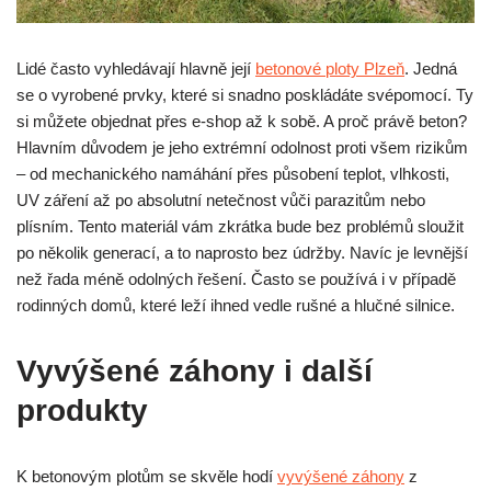
Lidé často vyhledávají hlavně její
betonové ploty Plzeň
. Jedná
se o vyrobené prvky, které si snadno poskládáte svépomocí. Ty
si můžete objednat přes e-shop až k sobě. A proč právě beton?
Hlavním důvodem je jeho extrémní odolnost proti všem rizikům
– od mechanického namáhání přes působení teplot, vlhkosti,
UV záření až po absolutní netečnost vůči parazitům nebo
plísním. Tento materiál vám zkrátka bude bez problémů sloužit
po několik generací, a to naprosto bez údržby. Navíc je levnější
než řada méně odolných řešení. Často se používá i v případě
rodinných domů, které leží ihned vedle rušné a hlučné silnice.
Vyvýšené záhony i další
produkty
K betonovým plotům se skvěle hodí
vyvýšené záhony
z