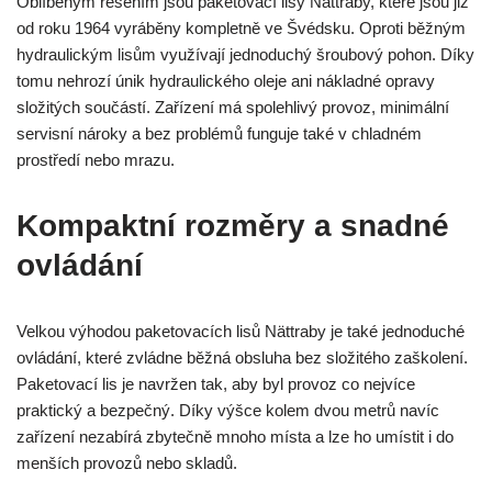
Oblíbeným řešením jsou paketovací lisy Nättraby, které jsou již
od roku 1964 vyráběny kompletně ve Švédsku. Oproti běžným
hydraulickým lisům využívají jednoduchý šroubový pohon. Díky
tomu nehrozí únik hydraulického oleje ani nákladné opravy
složitých součástí. Zařízení má spolehlivý provoz, minimální
servisní nároky a bez problémů funguje také v chladném
prostředí nebo mrazu.
Kompaktní rozměry a snadné
ovládání
Velkou výhodou paketovacích lisů Nättraby je také jednoduché
ovládání, které zvládne běžná obsluha bez složitého zaškolení.
Paketovací lis je navržen tak, aby byl provoz co nejvíce
praktický a bezpečný. Díky výšce kolem dvou metrů navíc
zařízení nezabírá zbytečně mnoho místa a lze ho umístit i do
menších provozů nebo skladů.