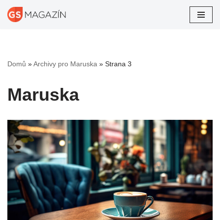
Přeskočit
na
obsah
Domů
»
Archivy pro Maruska
»
Strana 3
Maruska