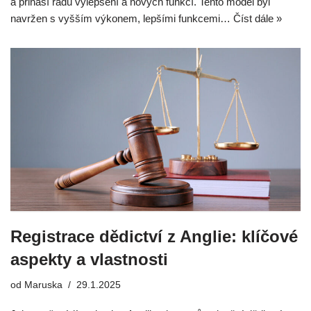
a přináší řadu vylepšení a nových funkcí. Tento model byl
navržen s vyšším výkonem, lepšími funkcemi…
Číst dále »
Registrace dědictví z Anglie: klíčové
aspekty a vlastnosti
od
Maruska
29.1.2025